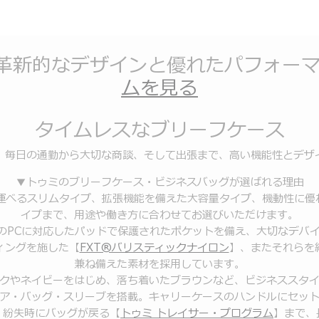
革新的なデザインと優れたパフォー
ムを見る
タイムレスなブリーフケース
、毎日の通勤から大切な商談、そして出張まで、高い機能性とデザ
▼トゥミのブリーフケース・ビジネスバッグが選ばれる理由
運べるスリムタイプ、拡張機能を備えた大容量タイプ、機動性に優れ
イプまで、用途や働き方に合わせてお選びいただけます。
ンチのPCに対応したパッドで保護されたポケットを備え、大切なデバ
ィングを施した【
FXT®バリスティックナイロン
】、またそれらを
兼ね備えた素材を採用しています。
クやネイビーをはじめ、落ち着いたブラウンなど、ビジネススタ
ア・バッグ・スリーブを搭載。キャリーケースのハンドルにセッ
、紛失時にバッグが戻る【
トゥミ トレイサー・プログラム
】まで、