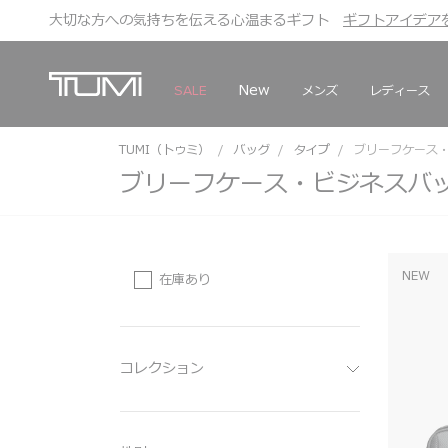
大切な方への気持ちを伝える心温まるギフト
TUMI Exclusives Clubは
こちら
こちら
ギフトアイデア
ギフトアイデア
New
メンズ
レディース
SALE
TUMI（トゥミ）
バッグ
タイプ
ブリーフケース
ブリーフケース・ビジネスバ
NEW
在庫あり
コレクション