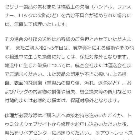
セサリー製品の素材または構造上の欠陥（ハンドル、ファス
ナー、ロックの欠陥など）を含む不具合が認められた場合に
は、無償にて修理いたします。
その場合の往復の送料はお客様のご負担とさせていただきま
す。 またご購入後2～5年目は、航空会社による破損やその他
の輸送中に生じた損傷に対しては、保証対象外となります。
輸送中に生じた破損については、航空会社または運送会社ま
でご請求ください。また製品の誤用や不当な扱いによる損
傷、表面的な損傷（革製品の擦り傷、汚れ、退色など）、お
よびバッグの内容物の損傷や紛失、機会損失等の費用などの
付随的または必然的な損害は、保証対象外となります。
修理が必要な際はご購入店へ直接お持ち込みいただくか、ト
ゥミ公式ウェブサイトから修理をお申し込みいただいた後、
製品をリペアセンターにお送りください。 ※アウトレットス