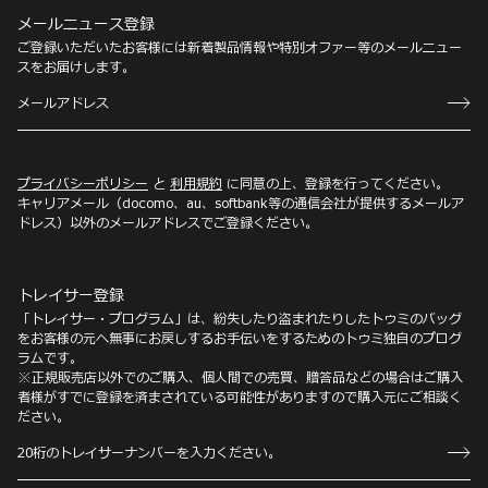
メールニュース登録
ご登録いただいたお客様には新着製品情報や特別オファー等のメールニュー
スをお届けします。
プライバシーポリシー
と
利用規約
に同意の上、登録を行ってください。
キャリアメール（docomo、au、softbank等の通信会社が提供するメールア
ドレス）以外のメールアドレスでご登録ください。
トレイサー登録
「トレイサー・プログラム」は、紛失したり盗まれたりしたトゥミのバッグ
をお客様の元へ無事にお戻しするお手伝いをするためのトゥミ独自のプログ
ラムです。
※正規販売店以外でのご購入、個人間での売買、贈答品などの場合はご購入
者様がすでに登録を済まされている可能性がありますので購入元にご相談く
ださい。