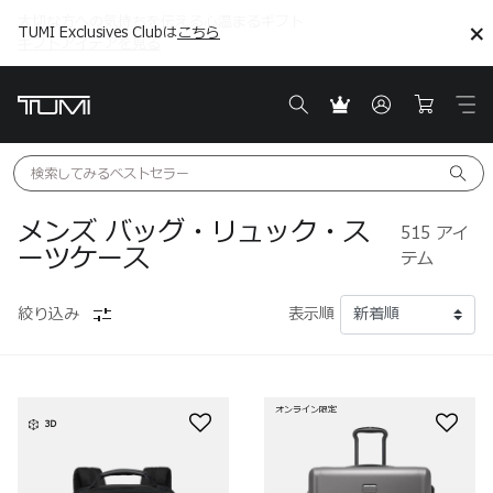
TUMI Exclusives Clubは
こちら
こちら
ギフトアイデアを見る
ギフトアイデアを見る
検索してみる
ベストセラー
メンズ バッグ・リュック・ス
515
アイ
ーツケース
テム
絞り込み
表示順
オンライン限定
3D