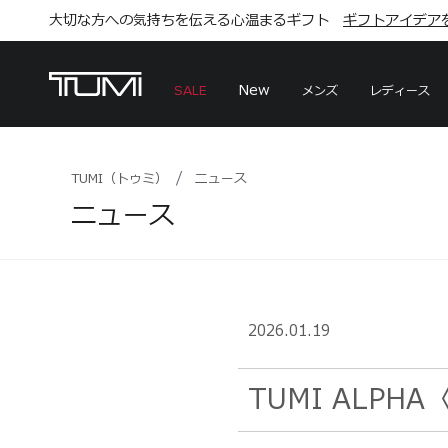
大切な方への気持ちを伝える心温まるギフト
こちら
こちら
ギフトアイデア
ギフトアイデア
New
メンズ
レディース
SALE
TUMI（トゥミ）
ニュース
ニュース
2026.01.19
TUMI ALP