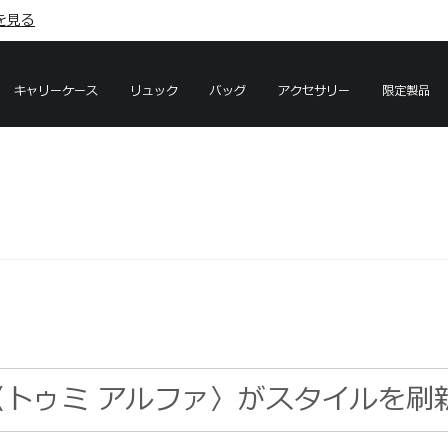
を見る
を見る
キャリーケース
リュック
バッグ
アクセサリー
限定製品
HA〈トゥミ アルファ〉がスタイルを刷