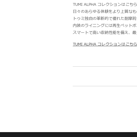
TUMI ALPHA コレクションは
日々のあらゆる体験をより上質なも
トゥミ独自の革新的で優れた耐摩耗
内装のライニングには再生ペットボ
スマートで高い収納性能を備え、最
TUMI ALPHA コレクションはこち