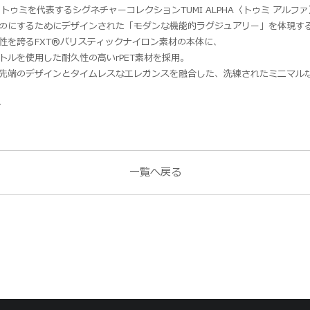
こちらトゥミを代表するシグネチャーコレクションTUMI ALPHA〈トゥミ アル
のにするためにデザインされた「モダンな機能的ラグジュアリー」を体現す
性を誇るFXT®バリスティックナイロン素材の本体に、
トルを使用した耐久性の高いrPET素材を採用。
先端のデザインとタイムレスなエレガンスを融合した、洗練されたミニマル
ら
一覧へ戻る