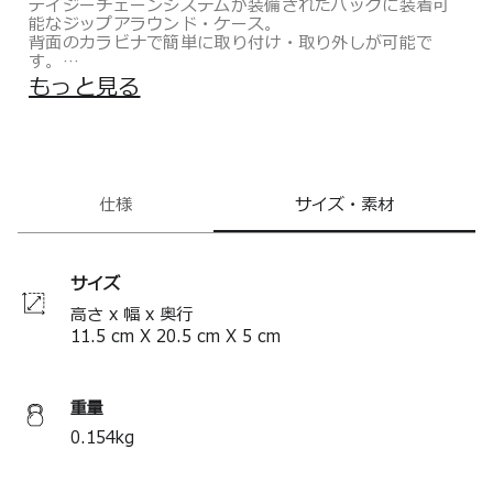
デイジーチェーンシステムが装備されたバッグに装着可
能なジップアラウンド・ケース。
背面のカラビナで簡単に取り付け・取り外しが可能で
す。
バッグに装着することで、必需品に素早くアクセスで
もっと見る
き、収納力も向上。
さらに、取り外し可能なリストレット付きで、単体でも
ご使用いただけます。
環境に配慮し、工場等の製造過程で発生する廃棄物をリ
サイクルしたナイロンやペットボトルをリサイクルした
仕様
サイズ・素材
ポリエステルなどの素材を採用。長年の使用に耐える高
い耐久性も備えています。
TUMI+（トゥミプラス）は、Alpha Bravoコレクション
及びその他のいくつかのスタイルに装着し、組み合わせ
サイズ
て使用できる、モジュールタイプの新しいトラベルアク
セサリーです。
高さ x 幅 x 奥行
＊製品の仕様は予告なく変更する場合があります。
11.5
cm
X
20.5
cm
X
5
cm
重量
0.154
kg