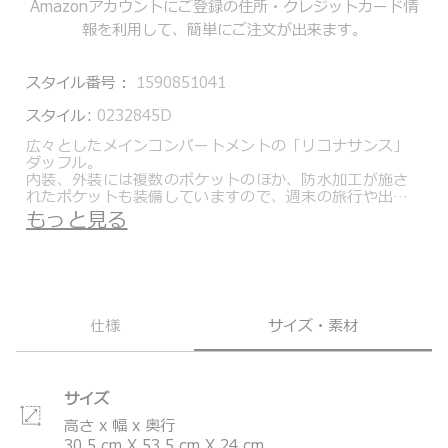
Amazonアカウントにご登録の住所・クレジットカード情
報を利用して、簡単にご注文が出来ます。
スタイル番号：
1590851041
スタイル:
0232845D
広々としたメインコンパートメントの「リコナサンス」
ダッフル。
内装、外装には複数のポケットのほか、防水加工が施さ
れたポケットも装備していますので、週末の旅行や出張
だけでなく、ジムやエクササイズの際にも便利にご使用
もっと見る
いただけます。
別売りのTUMI+（トゥミプラス）アクセサリーと組み合
わせることでニーズに合わせて収納量を拡張することも
可能です。
Alpha Bravoは、耐久性、モジュール性、サステナビリ
仕様
サイズ・素材
ティにフォーカスし、現代のグローバルシチズンに見合
う実用的な機能を備えたコレクション。
どんな場所でも場面でも使える高い実用性を備え、更に
本体リサイクル素材を使用したトゥミのシグネチャーで
サイズ
あるバリスティックナイロン、本体のアクセントには耐
擦傷性のコーティング素材を採用した、より高い耐久性
高さ x 幅 x 奥行
を誇る洗練されたスタイルが揃います。
30.5
cm
X
53.5
cm
X
24
cm