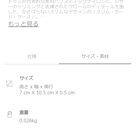
トゥミの代表的な素材バリスティックナイロンに、レザ
ーのトリミングと洗練されたクロームのディテールを施
した、かさばらないスリムなデザインの「スリム・カー
ド・ケース」。
名刺入れや、カードケース、または定期入れとしてもご
もっと見る
使用可能です。
両サイドにカードポケットがあります。
IDウィンドウと、レシートなどの収納が可能なスリップ
ポケットも装備しています。
＊製品の仕様は予告なく変更する場合があります。
仕様
サイズ・素材
サイズ
高さ x 幅 x 奥行
7
cm
X
10.5
cm
X
0.5
cm
重量
0.026
kg