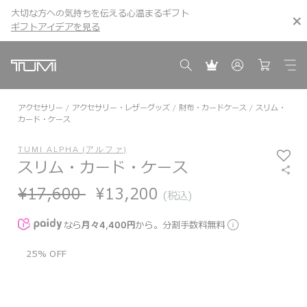
大切な方への気持ちを伝える心温まるギフト
こちら
こちら
ギフトアイデアを見る
ギフトアイデアを見る
アクセサリー
アクセサリー・レザーグッズ
財布・カードケース
スリム・
カード・ケース
TUMI ALPHA (アルファ)
スリム・カード・ケース
¥17,600
¥13,200
(税込)
なら
月々4,400円
から。分割手数料無料
25% OFF