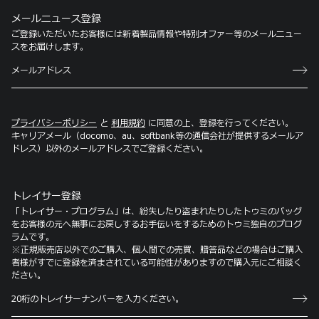
メールニュース登録
ご登録いただいたお客様には新着製品情報や特別オファー等のメールニュー
スをお届けします。
プライバシーポリシー
と
利用規約
に同意の上、登録を行ってください。
キャリアメール（docomo、au、softbank等の通信会社が提供するメールア
ドレス）以外のメールアドレスでご登録ください。
トレイサー登録
「トレイサー・プログラム」は、紛失したり盗まれたりしたトゥミのバッグ
をお客様の元へ無事にお戻しするお手伝いをするためのトゥミ独自のプログ
ラムです。
※正規販売店以外でのご購入、個人間での売買、贈答品などの場合はご購入
者様がすでに登録を済まされている可能性がありますので購入元にご相談く
ださい。