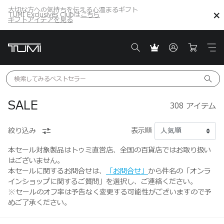
大切な方への気持ちを伝える心温まるギフト
TUMI Exclusives Clubは
こちら
こちら
ギフトアイデアを見る
ギフトアイデアを見る
検索してみる
ベストセラー
SALE
308
アイテム
絞り込み
表示順
本セール対象製品はトゥミ直営店、全国の百貨店ではお取り扱い
はございません。
本セールに関するお問合せは、
「お問合せ」
から件名の「オンラ
インショップに関するご質問」を選択し、ご連絡ください。
※セールのオフ率は予告なく変更する可能性がございますので予
めご了承ください。