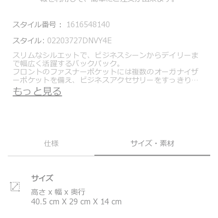
スタイル番号：
1616548140
スタイル:
02203727DNVY4E
スリムなシルエットで、ビジネスシーンからデイリーま
で幅広く活躍するバックパック。
フロントのファスナーポケットには複数のオーガナイザ
ーポケットを備え、ビジネスアクセサリーをすっきり収
納できます。背面のコンパートメントには、パッドで保
もっと見る
護されたPC・タブレット専用のスペースを搭載し、大切
なデバイスを安心して持ち運び可能です。
荷物が増えた際に便利な拡張機能や、ファスナーの引き
手をマグネットでスマートに固定できるジッパーガレー
ジなど、使い勝手を高める機能も備えています。
仕様
サイズ・素材
TUMI Alphaは、トゥミが掲げるすべての価値―デザイン
の革新、エンジニアリング、機能性、パフォーマンスー
を讃えるコレクション。
トゥミの超耐久性を誇るFXT®バリスティックナイロン
サイズ
により、ビジネスや旅行に特化したこのコレクションは
アイコン的存在への進化を続けています。
高さ x 幅 x 奥行
＊製品の仕様は予告なく変更する場合があります。
40.5
cm
X
29
cm
X
14
cm