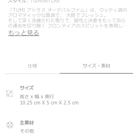
スタイル:
TU045ATLAS
「TUMI アトラス オーデパルファム」は、ウッディ調の
アロマティックな香調で、 大胆でフレッシュ。
そして深く洗練された香りで、個性と決意をもって自ら
の運命を切り開く フロンティアのスピリットを表現した
フレグランスです。
もっと見る
手のひらにぴったりと収まるエレガントでタイムレスな
ボトルは、トゥミのデザインのDNAを反映。重厚で滑ら
かなガラスには革新的なロック機能が搭載され、キャッ
プの赤いアクチュエーターはトゥミ の伝統を感じさせま
す。
仕様
サイズ・素材
＊製品の仕様は予告なく変更する場合があります。
サイズ
高さ x 幅 x 奥行
10.25
cm
X
5
cm
X
2.5
cm
主素材
その他