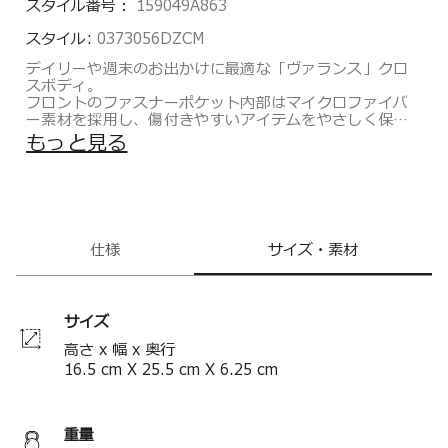
スタイル番号：
159049A863
スタイル:
0373056DZCM
デイリーや週末のお出かけに最適な「ヴァランス」クロ
スボディ。
フロントのファスナーポケット内部はマイクロファイバ
ー素材を採用し、傷付きやすいアイテムをやさしく保護
します。
もっと見る
携帯電話や定期などの収納に便利なマグネット付きクイ
ックアクセスポケットの他、外出の際の必需品を整理し
て収納できる複数のポケットを装備しています。
<マクラーレンの最先端車両に採用されているデジタルカ
モフラージュグラフィックに着想を得た「ダズル カモフ
ラージュ」。シャープなピクセル調パターンが、控えめ
仕様
サイズ・素材
でありながらダイナミックなエネルギーをもたらしま
す。
トゥミとマクラーレンの、機能性の高いハイクラスなプ
サイズ
ロダクトにおける共通の価値観を具現化したこのカプセ
ルコレクションは、マクラーレンの洗練された精悍なス
高さ x 幅 x 奥行
ーパーカーとレーシングカーの要素を随所に取り入れた
16.5
cm
X
25.5
cm
X
6.25
cm
スタイルで構成されています。
＊製品の仕様は予告なく変更する場合があります。
重量