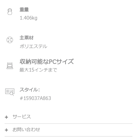
＊製品の仕様は予告なく変更する場合があります。
＊USB-C充電ポート内蔵（最大65WのUSB-C 2.0ケーブ
重量
ルと最大65W 3Aの急速充電に対応）
1.406
kg
主素材
ポリエステル
収納可能なPCサイズ
最大15インチまで
スタイル:
#
159037A863
サービス
お問い合わせ