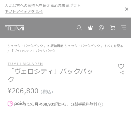
大切な方への気持ちを伝える心温まるギフト
こちら
こちら
ギフトアイデアを見る
ギフトアイデアを見る
リュック・バックパック
PC収納可能 リュック・バックパック
すべてを見る
「ヴェロシティ」バックパック
TUMI I MCLAREN
「ヴェロシティ」バックパッ
ク
¥206,800
(税込)
なら
月々68,933円
から。分割手数料無料