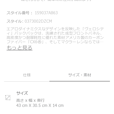
スタイル番号：
159037A863
スタイル:
0373002DZCM
エアロダイナミクスなデザインを反映した「ヴェロシテ
ィ」バックパックは、洗練された成型フロントパネル、
高密度かつ耐摩耗性に優れた素材アメリカ製のカーボン
ファイバー「CX6®」、そしてマクラーレンならではの
パパイヤカラーのアクセントが特徴です。
もっと見る
パッドで保護されたのノートパソコン用スリーブとUSB
ポートが内蔵されていますので、移動しながらもスマー
トに充電が可能です。（モバイルバッテリー自体は本製
品に含まれません。）
マクラーレンの最先端車両に採用されているデジタルカ
モフラージュグラフィックに着想を得た「ダズル カモフ
仕様
サイズ・素材
ラージュ」。シャープなピクセル調パターンが、控えめ
でありながらダイナミックなエネルギーをもたらしま
す。
サイズ
トゥミとマクラーレンの、機能性の高いハイクラスなプ
ロダクトにおける共通の価値観を具現化したこのカプセ
高さ x 幅 x 奥行
ルコレクションは、マクラーレンの洗練された精悍なス
43
cm
X
30.5
cm
X
14
cm
ーパーカーとレーシングカーの要素を随所に取り入れた
スタイルで構成されています。