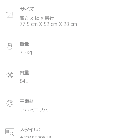
出としてお楽しみいただけますと幸いです。
サイズ
＊ハンガーは付属していません。
高さ x 幅 x 奥行
＊対象ラゲージカバーは
こちら
77.5
cm
X
52
cm
X
28
cm
＊製品の仕様は予告なく変更する場合があります。
重量
7.3
kg
容量
84
L
主素材
アルミニウム
スタイル: