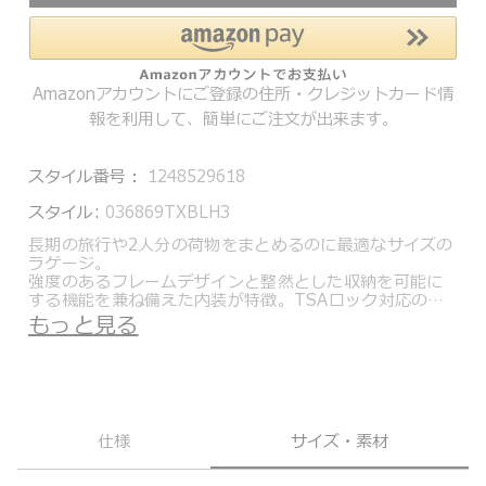
Amazonアカウントにご登録の住所・クレジットカード情
報を利用して、簡単にご注文が出来ます。
スタイル番号：
1248529618
スタイル:
036869TXBLH3
長期の旅行や2人分の荷物をまとめるのに最適なサイズの
ラゲージ。
強度のあるフレームデザインと整然とした収納を可能に
する機能を兼ね備えた内装が特徴。TSAロック対応のク
リップ式の開閉システムを3か所 に装備しています。サ
もっと見る
イドに備えられたスプリング式のハンドルは、ダメージ
を軽減するためにケース面に平行に納まるよう設計され
ています。また、ダイキャストのキャップをコーナーに
配することで衝撃からケース全体を保護しています。ハ
ンドルはグリップ部分にレザーをあしらい軽量で航空機
規格のアルミニウム素材を用いた伸縮式のX-Brace 45ハ
仕様
サイズ・素材
ンドル・システムを採用しています。
アルミニウムはキズや凹みが付きやすい素材です。素材
の性質をご理解いただき、多少のキズや凹みも旅の想い