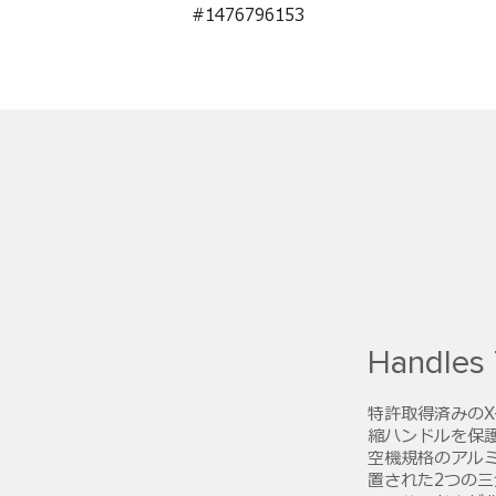
#
1476796153
Handles 
特許取得済みのX-
縮ハンドルを保
空機規格のアル
置された2つの