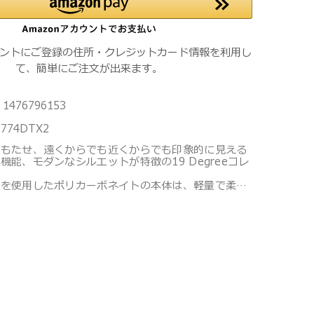
カウントにご登録の住所・クレジットカード情報を利用し
て、簡単にご注文が出来ます。
1476796153
8774DTX2
をもたせ、遠くからでも近くからでも印象的に見える
機能、モダンなシルエットが特徴の19 Degreeコレ
材を使用したポリカーボネイトの本体は、軽量で柔軟
久性に優れ、静音で操作性に優れたホイールとの組み
快適な旅＝移動を約束します。 ビジネスやレジャー
最適のサイズです。
ボネイトに抗菌加工を施し、内装にはPROTX 2®
を採用。臭いの原因となる細菌やカビの繁殖を防ぎま
、工場等の製造過程で発生する廃棄物をリサイクルし
ペットボトルをリサイクルしたポリエステルなどの素
年の使用に耐える高い耐久性も備えています。
は予告なく変更する場合があります。