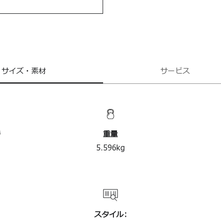
＊ハンガーは
サイズ・素材
サービス
時
重量
5.596
kg
スタイル: