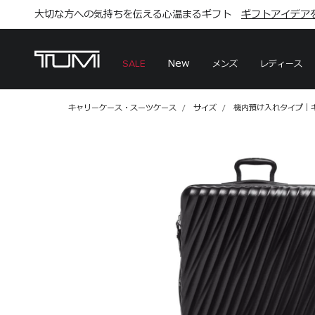
大切な方への気持ちを伝える心温まるギフト
TUMI Exclusives Clubは
こちら
こちら
ギフトアイデア
ギフトアイデア
New
メンズ
レディース
SALE
キャリーケース・スーツケース
サイズ
機内預け入れタイプ｜