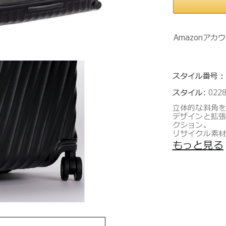
Amazonア
スタイル番号：
スタイル:
022
立体的な斜角
デザインと拡張
クション。
リサイクル素
性があり、耐
もっと見る
合わせにより、
の長期旅行に
本体のポリカー
テクノロジー
す。
環境に配慮し
たナイロンや
材を採用。長
＊製品の仕様