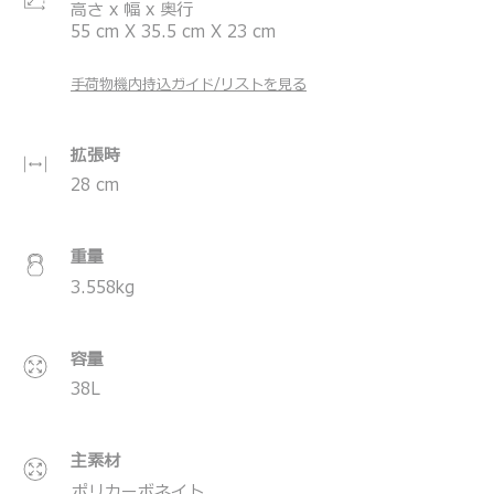
い耐久性も備えています。
高さ x 幅 x 奥行
55
cm
X
35.5
cm
X
23
cm
＊モバイルバッテリーを本体に入れたままですと、お手
荷物としてお預けいただけませんので、ご注意くださ
い。
手荷物機内持込ガイド/リストを見る
＊航空会社の規定により機内持ち込みができない場合が
ございます。予めご了承ください。
＊製品の仕様は予告なく変更する場合があります。
＊ハンガーは付属していません。
拡張時
28
cm
重量
3.558
kg
容量
38
L
主素材
ポリカーボネイト