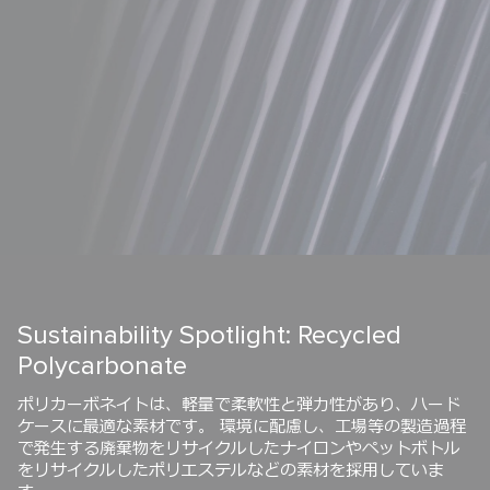
Handles That Handle Anything
特許取得済みのX-Brace 45 ®ハンドルは、キャリーケース
の伸縮ハンドルを保護する革新的なシステムです。軽量かつ
頑丈な航空機規格のアルミニウム製で、チューブの外側の45
度の角度で配置された2つの三角形の隆起が、外部からの衝撃
を吸収することで、ハンドルが曲がったりするのを防ぎま
す。 隆起の形状が、ハンドルチューブに構造的強度を加え、