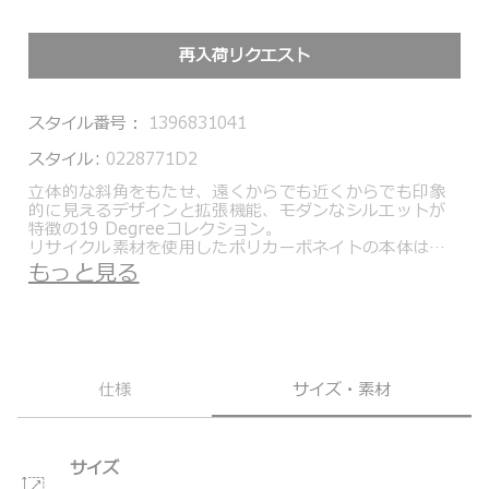
再入荷リクエスト
スタイル番号：
1396831041
スタイル:
0228771D2
立体的な斜角をもたせ、遠くからでも近くからでも印象
的に見えるデザインと拡張機能、モダンなシルエットが
特徴の19 Degreeコレクション。
リサイクル素材を使用したポリカーボネイトの本体は、
軽量で柔軟性があり、耐久性に優れ、静音で操作性に優
もっと見る
れたホイールとの組み合わせにより、快適な旅＝移動を
約束します。
USB充電ポート（モバイルバッテリー自体は本製品に含
まれません）で、移動しながらの充電が可能。国内外の
旅行に最適な機内持ち込みサイズ。
本体のポリカーボネイトに抗菌加工を施し、内装には
仕様
サイズ・素材
PROTX 2®テクノロジーを採用。臭いの原因となる細菌
やカビの繁殖を防ぎます。
環境に配慮し、工場等の製造過程で発生する廃棄物をリ
サイクルしたナイロンやペットボトルをリサイクルした
サイズ
ポリエステルなどの素材を採用。長年の使用に耐える高