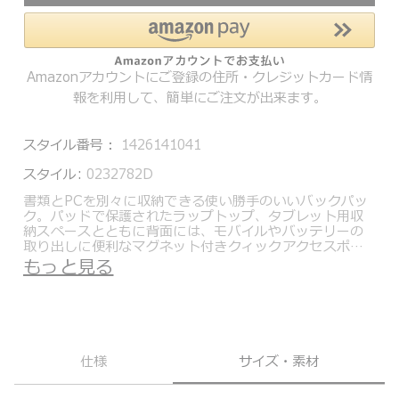
Amazonアカウントにご登録の住所・クレジットカード情
報を利用して、簡単にご注文が出来ます。
スタイル番号：
1426141041
スタイル:
0232782D
書類とPCを別々に収納できる使い勝手のいいバックパッ
ク。パッドで保護されたラップトップ、タブレット用収
納スペースとともに背面には、モバイルやバッテリーの
取り出しに便利なマグネット付きクィックアクセスポケ
ットを搭載。小物を仕分けして収納するにはファスナー
もっと見る
ポケット、カードスロットがおすすめ。ペンループ、キ
ーリーシュはバッグ内部を探すことなく必要なときに文
具や鍵を取り出せ便利。別売りのTUMI+（トゥミプラ
ス）アクセサリーと組み合わせることでニーズに合わせ
て収納量を拡張することが出来ます。
仕様
サイズ・素材
Alpha Bravoは、耐久性、モジュール性、サステナビリ
ティにフォーカスし、現代のグローバルシチズンに見合
う実用的な機能を備えたコレクション。