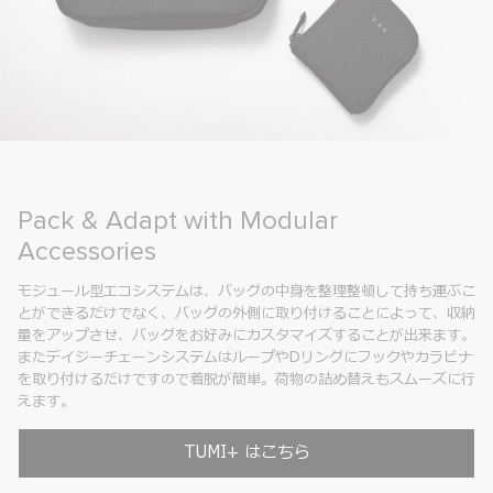
Sustainability Spotlight: Recycled
Ballistic Nylon
環境に配慮し、工場等の製造過程で発生する廃棄物を
ち運ぶこ
クルしたナイロンや、ペットボトルをリサイクルした
て、収納
ステルなどの素材を採用しています。
来ます。
カラビナ
ーズに行