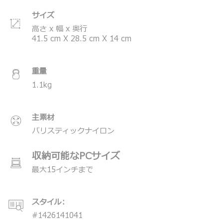
どんな場所でも場面でも使える高い実用性を備え、更に
サイズ
本体リサイクル素材を使用したトゥミのシグネチャーで
あるバリスティックナイロン、本体のアクセントには耐
高さ x 幅 x 奥行
擦傷性のコーティング素材を採用した、より高い耐久性
41.5
cm
X
28.5
cm
X
14
cm
を誇る洗練されたスタイルが揃います。
＊製品の仕様は予告なく変更する場合があります。
重量
1.1
kg
主素材
バリスティックナイロン
収納可能なPCサイズ
最大15インチまで
スタイル:
#
1426141041