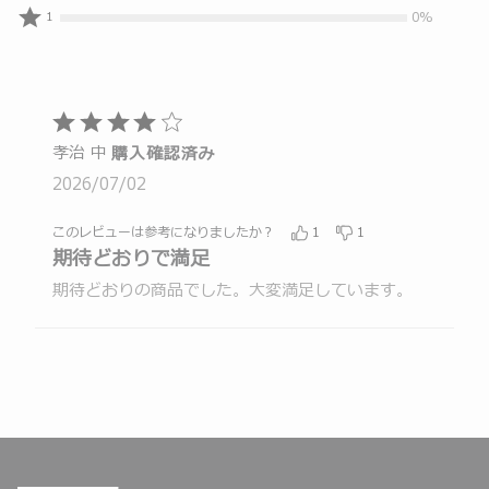
人
0%
ュ
ビ
0%
1
レ
の
人
ー
ュ
ビ
レ
の
ワ
ー
ュ
ビ
レ
ー
ワ
ー
ュ
ビ
が
ー
ワ
ー
5
ュ
5
が
ー
ワ
段
ー
つ
孝治 中
4
購入確認済み
が
ー
階
ワ
星
つ
3
2026/07/02
が
ー
の
と
星
つ
2
が
評
う
と
星
つ
このレビューは参考になりましたか？
1
1
1
価
評
ち
と
期待どおりで満足
星
つ
価
4
評
と
星
期待どおりの商品でした。大変満足しています。
価
の
評
と
評
価
評
価
価