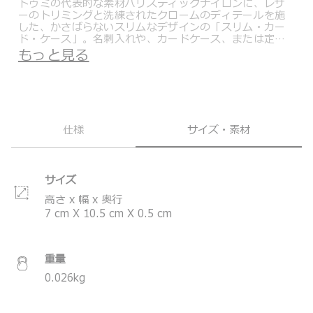
トゥミの代表的な素材バリスティックナイロンに、レザ
ーのトリミングと洗練されたクロームのディテールを施
した、かさばらないスリムなデザインの「スリム・カー
ド・ケース」。名刺入れや、カードケース、または定期
入れとしてもご使用可能です。両サイドにカードポケッ
もっと見る
トがあります。IDウィンドウと、レシートなどの収納が
可能なスリップポケットも装備。
＊製品の仕様は予告なく変更する場合があります。
仕様
サイズ・素材
サイズ
高さ x 幅 x 奥行
7
cm
X
10.5
cm
X
0.5
cm
重量
0.026
kg