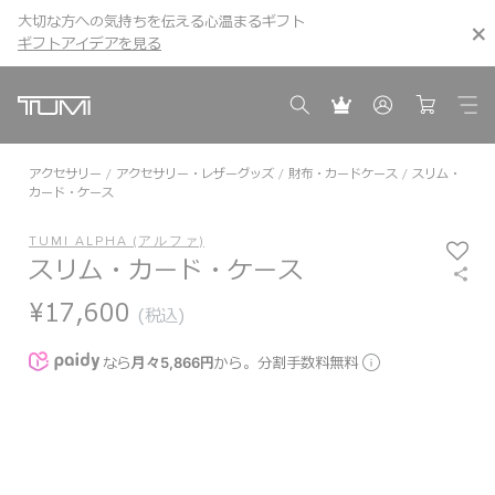
大切な方への気持ちを伝える心温まるギフト
こちら
こちら
ギフトアイデアを見る
ギフトアイデアを見る
アクセサリー
アクセサリー・レザーグッズ
財布・カードケース
スリム・
カード・ケース
TUMI ALPHA (アルファ)
スリム・カード・ケース
¥17,600
(税込)
なら
月々5,866円
から。分割手数料無料