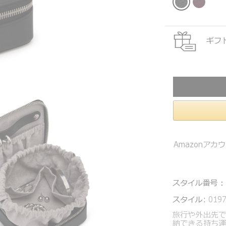
ギフ
Amazonア
スタイル番号：
スタイル:
019
旅行や外出先
納できる持ち