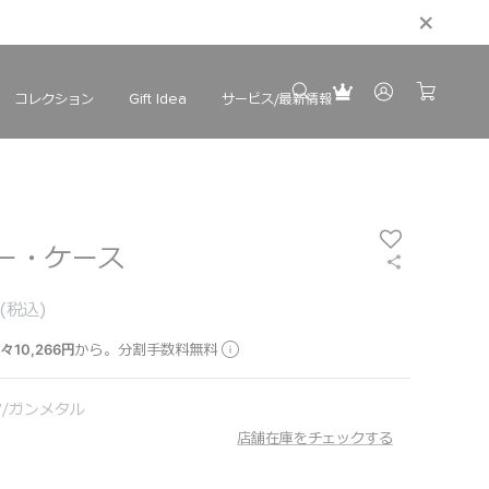
コレクション
サービス/最新情報
Gift Idea
ー・ケース
(税込)
々10,266円
から。分割手数料無料
/ガンメタル
店舗在庫をチェックする