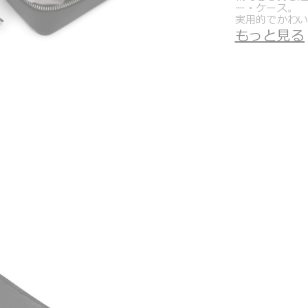
ー・ケース。
実用的でかわ
ピアス用の4つ
もっと見る
られるスナッ
内装生地には
しく保護しま
自分用として
です。
＊製品の仕様