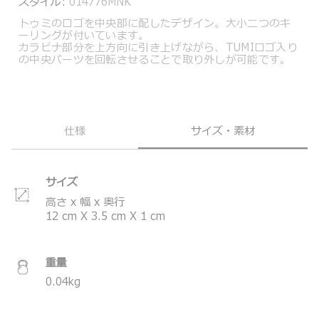
スタイル:
014776MNK
トゥミのロゴを中央部に配したデザイン。大小二つのキ
ーリングが付いています。
カラビナ部分を上方向に引き上げながら、TUMIロゴ入り
の中央パーツを回転させることで取り外しが可能です。
仕様
サイズ・素材
サイズ
高さ x 幅 x 奥行
12
cm
X
3.5
cm
X
1
cm
重量
0.04
kg