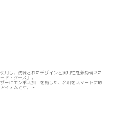
を使用し、洗練されたデザインと実用性を兼ね備えた
カード・ケース」。
レザーにエンボス加工を施した、名刺をスマートに取
なアイテムです。
トメントには名刺が約32枚収納可能です。
、洗練されたデザインで、しなやかなレザーを使用した
パスポートカバーなど、ビジネスのマストアイテムを
レクションです。
予告なく変更する場合があります。