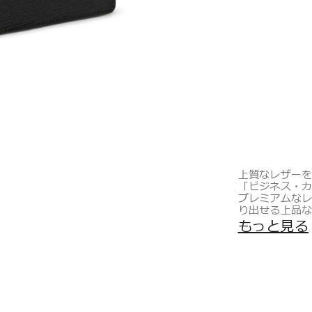
上質なレザー
「ビジネス・
プレミアムな
り出せる上品
メインコンパー
もっと見る
Nassauは
ウォレットや
取り揃えたコ
*製品の仕様は