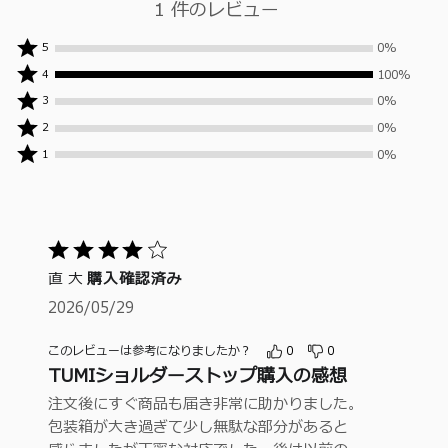
1 件のレビュー
0%
0%
5
人
100%
100%
4
の
人
0%
0%
3
レ
の
人
0%
0%
ビ
2
レ
の
人
0%
ュ
ビ
0%
1
レ
の
人
ー
ュ
ビ
レ
の
ワ
ー
ュ
ビ
レ
ー
ワ
ー
ュ
ビ
が
ー
ワ
ー
5
ュ
5
が
ー
ワ
段
ー
つ
直 大
4
購入確認済み
が
ー
階
ワ
星
つ
3
2026/05/29
が
ー
の
と
星
つ
2
が
評
う
と
星
つ
このレビューは参考になりましたか？
0
0
1
価
評
ち
と
TUMIショルダーストップ購入の感想
星
つ
価
4
評
と
星
注文後にすぐ商品も届き非常に助かりました。
価
の
評
と
包装箱が大き過ぎて少し無駄な部分があると
評
価
評