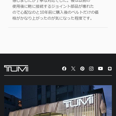
感じましたが丁寧な対応でした。後は以前の
価
価
使用後に鞄に接続するジョイント部品が壊れた
ので心配なのと10年前に購入後のベルトだけの価
格がかなり上がったのが気になった程度です。