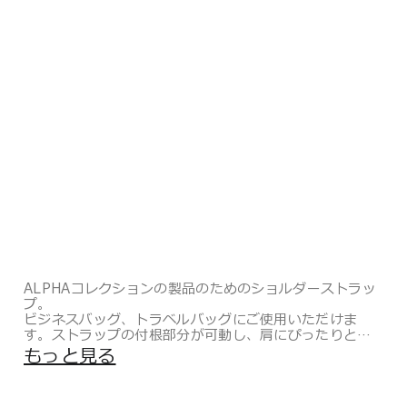
ALPHAコレクションの製品のためのショルダーストラッ
プ。
ビジネスバッグ、トラベルバッグにご使用いただけま
す。ストラップの付根部分が可動し、肩にぴったりとフ
ィットするので、肩への負荷も軽減します。
もっと見る