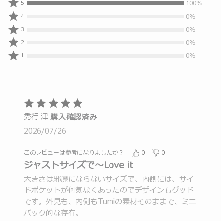
100%
100%
5
人
0%
0%
4
の
人
0%
0%
3
レ
の
人
0%
0%
ビ
2
レ
の
人
0%
ュ
ビ
0%
1
レ
の
人
ー
ュ
ビ
レ
の
ワ
ー
ュ
ビ
レ
ー
ワ
ー
ュ
ビ
が
ー
ワ
ー
5
ュ
5
が
ー
ワ
段
ー
つ
秀行 津
4
購入確認済み
が
ー
階
ワ
星
つ
3
2026/07/26
が
ー
の
と
星
つ
2
が
評
う
と
星
つ
このレビューは参考になりましたか？
0
0
1
価
評
ち
と
ジャストサイズで〜Love it
星
つ
価
5
評
と
星
大きさは邪魔にならないサイズで、内側には、サイ
価
の
評
と
ドポケットが何気なくあったのでデザインもグッド
評
価
評
です。外見も、内側もTumiの素材そのままで、ミニ
価
価
バック的な存在。