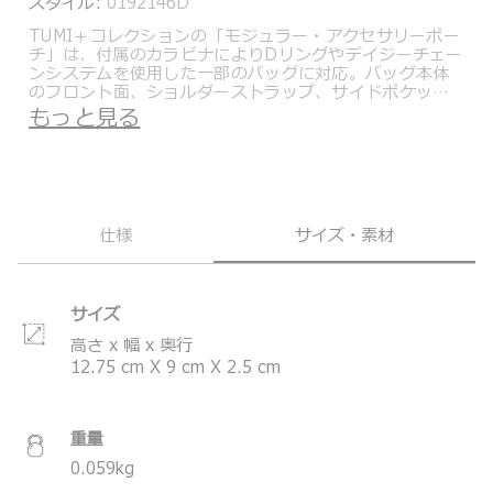
スタイル:
0192146D
TUMI＋コレクションの「モジュラー・アクセサリーポー
チ」は、付属のカラビナによりDリングやデイジーチェー
ンシステムを使用した一部のバッグに対応。バッグ本体
のフロント面、ショルダーストラップ、サイドポケット
部に装着することで必需品に素早くアクセス可能、身の
もっと見る
回りの小物の収納にも便利です。
環境に配慮し、工場等の製造過程で発生する廃棄物をリ
サイクルしたナイロンやペットボトルをリサイクルした
ポリエステルなどの素材を採用。長年の使用に耐える高
い耐久性も備えています。
仕様
サイズ・素材
TUMI+（トゥミプラス）は、Alpha Bravoコレクション
及びその他のいくつかのスタイルに装着し、組み合わせ
て使用できる、モジュールタイプの新しいトラベルアク
セサリーです。
サイズ
＊製品の仕様は予告なく変更する場合があります。
高さ x 幅 x 奥行
12.75
cm
X
9
cm
X
2.5
cm
重量
0.059
kg