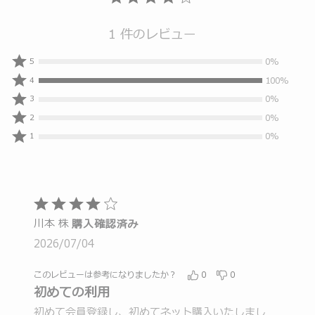
1 件のレビュー
0%
0%
5
人
100%
100%
4
の
人
0%
0%
3
レ
の
人
0%
0%
ビ
2
レ
の
人
0%
ュ
ビ
0%
1
レ
の
人
ー
ュ
ビ
レ
の
ワ
ー
ュ
ビ
レ
ー
ワ
ー
ュ
ビ
が
ー
ワ
ー
5
ュ
5
が
ー
ワ
段
ー
つ
川本 株
4
購入確認済み
が
ー
階
ワ
星
つ
3
2026/07/04
が
ー
の
と
星
つ
2
が
評
う
と
星
つ
このレビューは参考になりましたか？
0
0
1
価
評
ち
と
初めての利用
星
つ
価
4
評
と
星
初めて会員登録し、初めてネット購入いたしまし