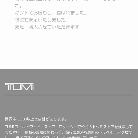
価
の
評
と
た。
評
価
評
ギフトでお贈りし、喜ばれました。
価
価
包装も満足いたしました。
また、購入させていただきます。
世界中に300以上の店舗があります。
TUMIワールドワイド・ストア・ロケーターで公式のトゥミストアを検索して
ください。 移動の距離に関わらず、旅行に最適な最新のトラベル、アクセサ
リー、ライフスタイルのコレクションを発信しています。