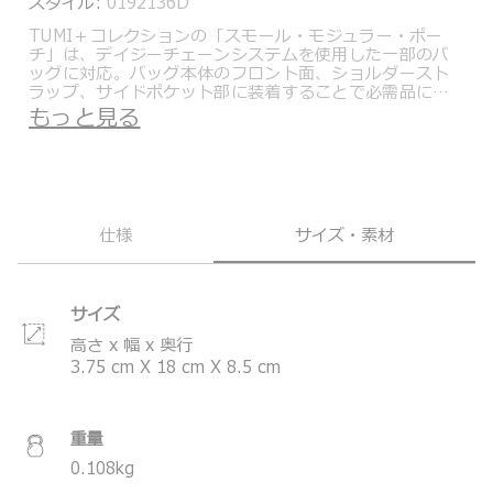
スタイル:
0192136D
TUMI＋コレクションの「スモール・モジュラー・ポー
チ」は、デイジーチェーンシステムを使用した一部のバ
ッグに対応。バッグ本体のフロント面、ショルダースト
ラップ、サイドポケット部に装着することで必需品に素
早くアクセス出来ます。Gフックを使用することで、シー
もっと見る
ンに合わせて取付・取り外しが可能です。
環境に配慮し、工場等の製造過程で発生する廃棄物をリ
サイクルしたナイロンやペットボトルをリサイクルした
ポリエステルなどの素材を採用。長年の使用に耐える高
い耐久性も備えています。
仕様
サイズ・素材
＊製品の仕様は予告なく変更する場合があります。
サイズ
高さ x 幅 x 奥行
3.75
cm
X
18
cm
X
8.5
cm
重量
0.108
kg