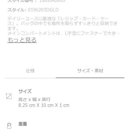
スタイル番号：
1565542693
スタイル:
0196203DGLD
デイリーユースに最適な「L-ジップ・カード・ケー
ス」。バッグの中でも場所を取らずすっきりと収納でき
ます。
メインコンパートメントは、L字型にファスナーで大きく
開閉するので、カードや鍵などの取り出しもスムーズで
もっと見る
す。フロントにはスリップポケット、背面にはコインの
収納に便利なファスナーポケットを装備。付属のＤリン
グでカラビナやナスカンを装備したバッグにも装着が可
能です。
＊製品の仕様は予告なく変更する場合があります。
仕様
サイズ・素材
サイズ
高さ x 幅 x 奥行
8.25
cm
X
10
cm
X
1
cm
重量