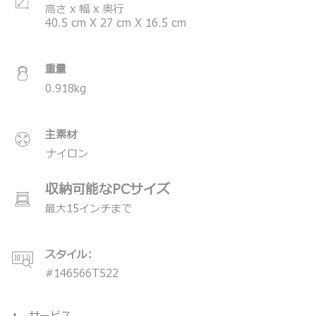
高さ x 幅 x 奥行
＊製品の仕様は予告なく変更する場合があります。
40.5
cm
X
27
cm
X
16.5
cm
重量
0.918
kg
主素材
ナイロン
収納可能なPCサイズ
最大15インチまで
スタイル:
#
146566T522