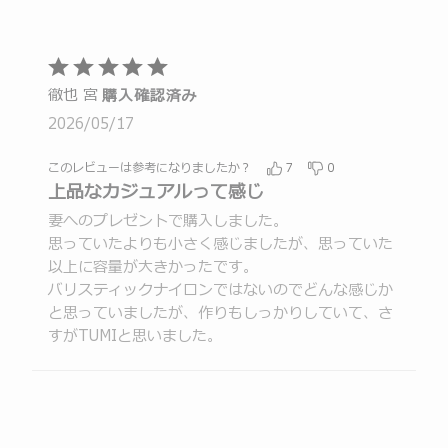
レ
の
ワ
ー
ュ
ビ
レ
ー
ワ
ー
ュ
ビ
が
ー
ワ
ー
5
ュ
5
が
ー
ワ
段
ー
つ
徹也 宮
4
購入確認済み
が
ー
階
ワ
星
つ
3
2026/05/17
が
ー
の
と
星
つ
2
が
評
う
と
星
つ
このレビューは参考になりましたか？
7
0
1
価
評
ち
と
上品なカジュアルって感じ
星
つ
価
5
評
と
星
妻へのプレゼントで購入しました。
価
の
評
と
思っていたよりも小さく感じましたが、思っていた
評
価
評
以上に容量が大きかったです。
価
価
バリスティックナイロンではないのでどんな感じか
と思っていましたが、作りもしっかりしていて、さ
すがTUMIと思いました。