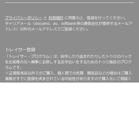
プライバシーポリシー
と
利用規約
に同意の上、登録を行ってください。
キャリアメール（docomo、au、softbank等の通信会社が提供するメールア
ドレス）以外のメールアドレスでご登録ください。
トレイサー登録
「トレイサー・プログラム」は、紛失したり盗まれたりしたトゥミのバッグ
をお客様の元へ無事にお戻しするお手伝いをするためのトゥミ独自のプログ
ラムです。
※正規販売店以外でのご購入、個人間での売買、贈答品などの場合はご購入
者様がすでに登録を済まされている可能性がありますので購入元にご相談く
ださい。
Copyright © 2026 Tumi, Inc. All rights reserved. |
Tumi Japan |
利用規約 ·
特定商取引法に基づく表記 ·
プライバシーポリシー |