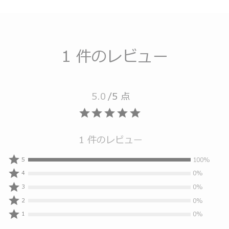
1 件のレビュー
5.0
/5 点
1 件のレビュー
100%
100%
5
人
0%
0%
4
の
人
0%
0%
3
レ
の
人
0%
0%
ビ
2
レ
の
人
0%
ュ
ビ
0%
1
レ
の
人
ー
ュ
ビ