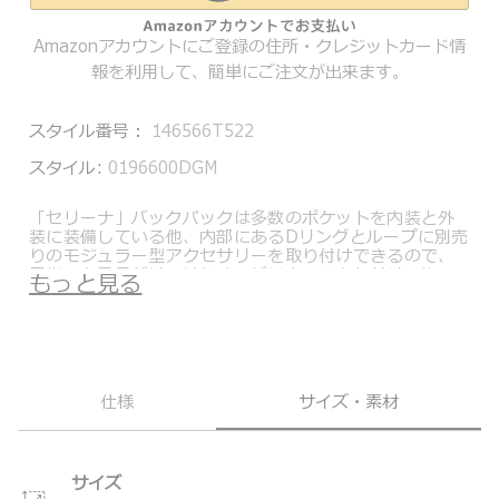
Amazonアカウントにご登録の住所・クレジットカード情
報を利用して、簡単にご注文が出来ます。
スタイル番号：
146566T522
スタイル:
0196600DGM
「セリーナ」バックパックは多数のポケットを内装と外
装に装備している他、内部にあるDリングとループに別売
りのモジュラー型アクセサリーを取り付けできるので、
日常の必需品だけではなく、ビジネスアクセサリーや
もっと見る
PC、デバイス機器等を効率よく収納できます。またペッ
トボトルなどを収納できる防水加工を施したポケット、
定期やスマホを簡単に取り出せるクイック・アクセス・
ポケットも装備しています。
トゥミのこだわりの品質、耐久性を備えながらも、現在
仕様
サイズ・素材
の女性が求める洗練されたデザインと、ファッションエ
ッセンスを加えたVoyageurコレクション。通勤に最適の
バックパックやトート、デイリー使いのデイバッグ、ト
ラベルアイテムまで汎用性の高いアイテムを多数取り揃
えたコレクションです。
サイズ