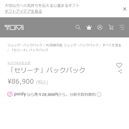
大切な方への気持ちを伝える心温まるギフト
こちら
こちら
ギフトアイデアを見る
ギフトアイデアを見る
リュック・バックパック
PC収納可能 リュック・バックパック
すべてを見る
「セリーナ」バックパック
VOYAGEUR
「セリーナ」バックパック
¥86,900
(税込)
なら
月々28,966円
から。分割手数料無料