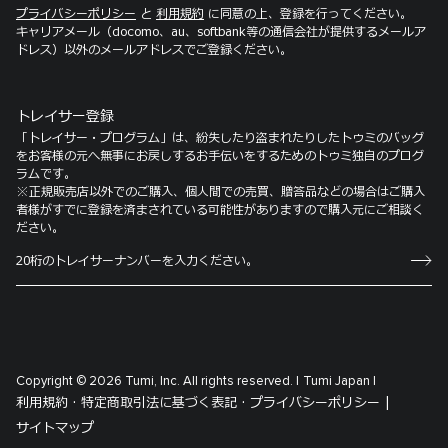
プライバシーポリシー
と
利用規約
に同意の上、登録を行ってください。
キャリアメール（docomo、au、softbank等の通信会社が提供するメールア
ドレス）以外のメールアドレスでご登録ください。
トレイサー登録
「トレイサー・プログラム」は、紛失したり盗まれたりしたトゥミのバッグ
をお客様の元へ無事にお戻しするお手伝いをするためのトゥミ独自のプログ
ラムです。
※正規販売店以外でのご購入、個人間での売買、贈答品などの場合はご購入
者様がすでに登録を済まされている可能性がありますので購入元にご相談く
ださい。
Copyright © 2026 Tumi, Inc. All rights reserved. |
Tumi Japan |
利用規約 ·
特定商取引法に基づく表記 ·
プライバシーポリシー |
サイトマップ