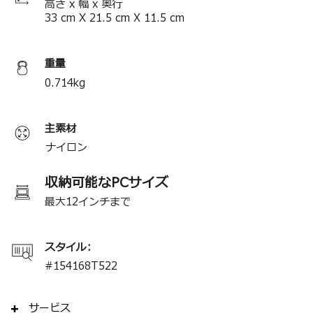
高さ x 幅 x 奥行
＊製品の仕様は予告なく変更する場合があります。
33
cm
X
21.5
cm
X
11.5
cm
重量
0.714
kg
主素材
ナイロン
収納可能なPCサイズ
最大12インチまで
スタイル:
#
154168T522
サービス