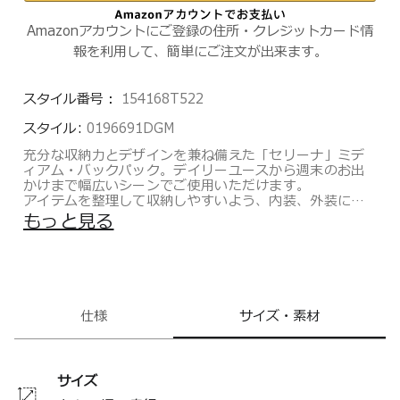
Amazonアカウントにご登録の住所・クレジットカード情
報を利用して、簡単にご注文が出来ます。
スタイル番号：
154168T522
スタイル:
0196691DGM
充分な収納力とデザインを兼ね備えた「セリーナ」ミデ
ィアム・バックパック。デイリーユースから週末のお出
かけまで幅広いシーンでご使用いただけます。
アイテムを整理して収納しやすいよう、内装、外装には
複数のポケットを装備。背面には携帯電話や定期券など
もっと見る
使用頻度の高いアイテムを素早く取り出せるクイック ア
クセス ポケットも装備しています。
またフロントのファスナーからメインコンパートメント
にアクセスできますので、移動中や忙しいシーンでもス
ムーズに荷物を取り出せます。
仕様
サイズ・素材
トゥミのこだわりの品質、耐久性を備えながらも、現在
の女性が求める洗練されたデザインと、ファッションエ
ッセンスを加えたVoyageurコレクション。通勤に最適の
バックパックやトート、デイリー使いのデイバッグ、ト
サイズ
ラベルアイテムまで汎用性の高いアイテムを多数取り揃
えたコレクションです。