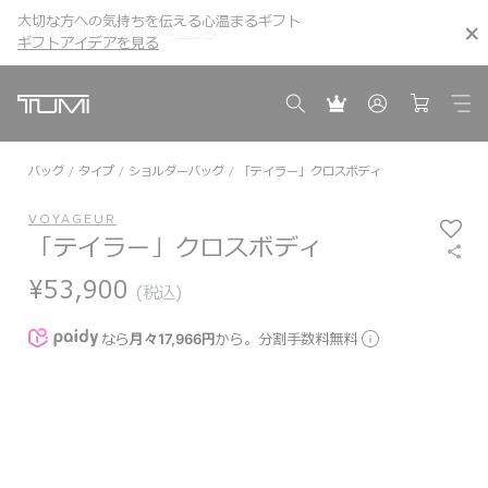
大切な方への気持ちを伝える心温まるギフト
TUMI Exclusives Clubは
こちら
こちら
ギフトアイデアを見る
ギフトアイデアを見る
バッグ
タイプ
ショルダーバッグ
「テイラー」クロスボディ
VOYAGEUR
「テイラー」クロスボディ
¥53,900
(税込)
なら
月々17,966円
から。分割手数料無料