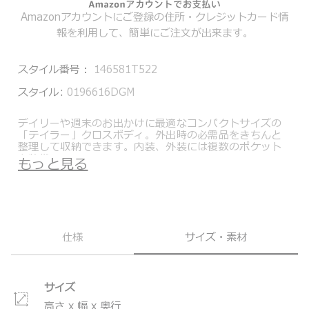
Amazonアカウントにご登録の住所・クレジットカード情
報を利用して、簡単にご注文が出来ます。
スタイル番号：
146581T522
スタイル:
0196616DGM
デイリーや週末のお出かけに最適なコンパクトサイズの
「テイラー」クロスボディ。外出時の必需品をきちんと
整理して収納できます。内装、外装には複数のポケット
を装備。
もっと見る
背面のマグネット付きのポケットにはチケットやスマホ
など、さっと取り出したいアイテムの収納に便利です。
トゥミのこだわりの品質、耐久性を備えながらも、現在
の女性が求める洗練されたデザインと、ファッションエ
ッセンスを加えたVoyageurコレクション。通勤に最適の
仕様
サイズ・素材
バックパックやトート、デイリー使いのデイバッグ、ト
ラベルアイテムまで汎用性の高いアイテムを多数取り揃
えたコレクションです。
＊製品の仕様は予告なく変更する場合があります。
サイズ
高さ x 幅 x 奥行