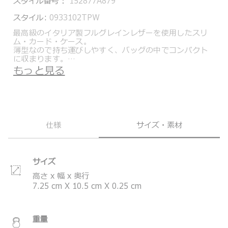
スタイル番号：
152877A879
スタイル:
0933102TPW
最高級のイタリア製フルグレインレザーを使用したスリ
ム・カード・ケース。
薄型なので持ち運びしやすく、バッグの中でコンパクト
に収まります。
使用頻度の高い定期やクレジットカード、磁気カードな
もっと見る
どの収納に適していますので、ギフトとしても最適で
す。
カードポケットは片面に2個ずつ配置。中央にはレシート
などの収納にも便利なスリップポケットも装備していま
す。
仕様
サイズ・素材
トゥミの機能性と最先端のデザインが融合し、時代を超
越したTurinコレクション。最高級のイタリアンレザーを
使用し、洗練されたシルエットにメタルのトゥミロゴを
アクセントにしています。
サイズ
*製品の仕様は予告なく変更する場合があります。
高さ x 幅 x 奥行
7.25
cm
X
10.5
cm
X
0.25
cm
重量