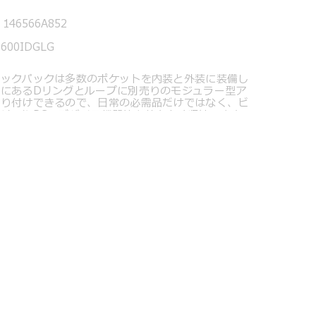
146566A852
6600IDGLG
バックパックは多数のポケットを内装と外装に装備し
にあるDリングとループに別売りのモジュラー型ア
取り付けできるので、日常の必需品だけではなく、ビ
リーやPC、デバイス機器等を効率よく収納できま
トボトルなどを収納できる防水加工を施したポケッ
マホを簡単に取り出せるクイック・アクセス・ポケッ
います。
わりの品質、耐久性を備えながらも、現在の女性が求
たデザインと、ファッションエッセンスを加えてリロ
oyageurコレクション。通勤に最適のバックパック
イリー使いのデイバッグ、トラベルアイテムまで汎用
テムを多数取り揃えたコレクションです。
は予告なく変更する場合があります。