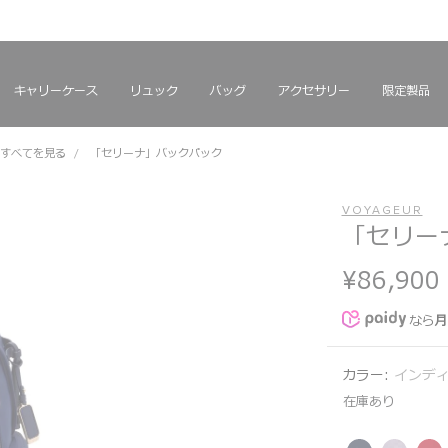
を見る
を見る
キャリーケース
リュック
バッグ
アクセサリー
限定製品
すべてを見る
「セリーナ」バックパック
VOYAGEUR
「セリー
¥86,900
なら
月
カラー:
インディ
在庫あり