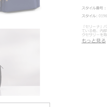
スタイル番号：
スタイル:
019
「セリーナ」
ている他、内部
クセサリーを
ジネスアクセサ
もっと見る
す。またペッ
ト、定期やス
トも装備して
トゥミのこだ
める洗練され
ウンチされたV
やトート、デ
性の高いアイ
＊製品の仕様