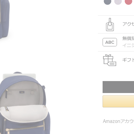
アク
無償
イニ
ギフ
Amazonア