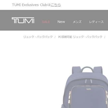
TUMI Exclusives Clubは
こちら
こちら
ギフトアイデア
ギフトアイデア
New
メンズ
レディース
SALE
リュック・バックパック
PC収納可能 リュック・バックパック