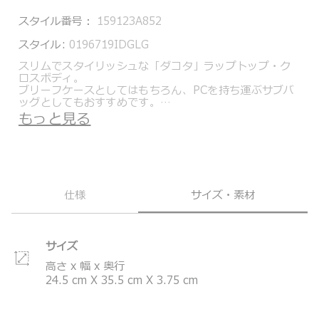
スタイル番号：
159123A852
スタイル:
0196719IDGLG
スリムでスタイリッシュな「ダコタ」ラップトップ・ク
ロスボディ。
ブリーフケースとしてはもちろん、PCを持ち運ぶサブバ
ッグとしてもおすすめです。
14インチのPCを収納可能。取り外し可能なショルダース
もっと見る
トラップが付属し、ショルダーバッグとしても使用でき
ます。
さらに、ハンドルをトップのオープンポケットに収納す
れば、クラッチバッグとしても使用でき、シーンに合わ
せた使い分けが可能です。
仕様
サイズ・素材
トゥミのこだわりの品質、耐久性を備えながらも、現在
の女性が求める洗練されたデザインと、ファッションエ
ッセンスを加えたVoyageurコレクション。通勤に最適の
バックパックやトート、デイリー使いのデイバッグ、ト
サイズ
ラベルアイテムまで汎用性の高いアイテムを多数取り揃
えたコレクションです。
高さ x 幅 x 奥行
24.5
cm
X
35.5
cm
X
3.75
cm
＊製品の仕様は予告なく変更する場合があります。