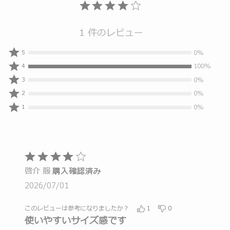
1 件のレビュー
0%
0%
5
人
100%
100%
4
の
人
0%
0%
3
レ
の
人
0%
0%
ビ
2
レ
の
人
0%
ュ
ビ
0%
1
レ
の
人
ー
ュ
ビ
レ
の
ワ
ー
ュ
ビ
レ
ー
ワ
ー
ュ
ビ
が
ー
ワ
ー
5
ュ
5
が
ー
ワ
段
ー
つ
啓介 服
4
購入確認済み
が
ー
階
ワ
星
つ
3
2026/07/01
が
ー
の
と
星
つ
2
が
評
う
と
星
つ
このレビューは参考になりましたか？
1
0
1
価
評
ち
と
使いやすいサイズ感です
星
つ
価
4
評