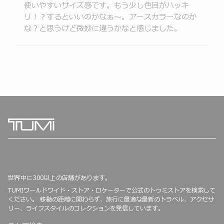
と
星
使いやすいサイズ感です。もう少し色目がハッキ
価
の
評
と
リ！？するといいのかなぁ〜。アースカラーなのか
評
価
評
な？と思うけど微妙に違うかなと感じました。
価
価
世界中に300以上の店舗があります。
TUMIワールドワイド・ストア・ロケーターで公式のトゥミストアを検索して
ください。 移動の距離に関わらず、旅行に最適な最新のトラベル、アクセサ
リー、ライフスタイルのコレクションを発信しています。