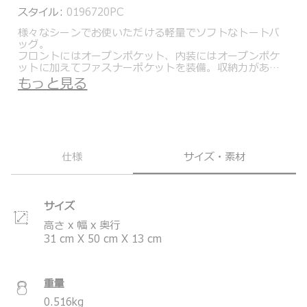
スタイル:
0196720PC
様々なシーンでお使いただける軽量でソフトなトートバ
ッグ。
フロントにはオープンポケット、内装にはオープンポケ
ットに加えてファスナーポケットを装備。収納力があ
り、デイリーユースに最適です。
もっと見る
レザー製のショルダーストラップは、バッグトップから
肩口までの垂直距離が約25cmありますので、季節を問わ
ず快適に肩掛けできる仕様です。
またトップの開閉は安全性を考慮し、ファスナーを採
用。背面にはラゲージへのセットアップを可能にするア
ド・ア・バッグ・スリーブを装備していますので出張や
仕様
サイズ・素材
旅行の際にも活躍するアイテムです。
「ピンク クレイ」カラーは、地中海の陽光を浴びたテラ
コッタの壁や、力強い自然の風景から着想を得た、あた
たかみのあるアースカラーです。自然で落ち着いたトー
サイズ
ンが、海沿いの村々やゆるやかに続く丘の、変わらない
美しさを表現しています。
高さ x 幅 x 奥行
31
cm
X
50
cm
X
13
cm
トゥミのこだわりの品質、耐久性を備えながらも、現在
の女性が求める洗練されたデザインと、ファッションエ
ッセンスを加えたVoyageurコレクション。通勤に最適の
バックパックやトート、デイリー使いのデイバッグ、ト
重量
ラベルアイテムまで汎用性の高いアイテムを多数取り揃
えたコレクションです。
0.516
kg