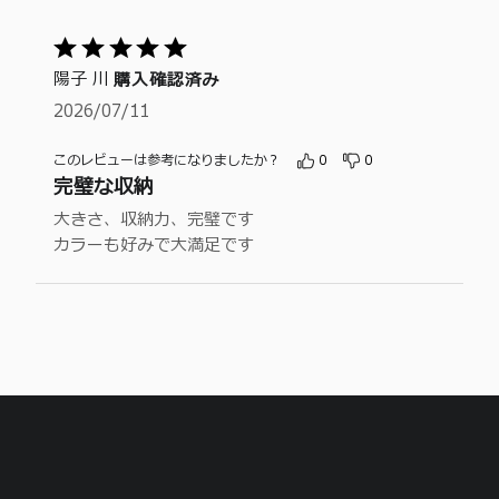
レ
ー
ワ
ー
ュ
ビ
が
ー
ワ
ー
5
ュ
5
が
ー
ワ
段
ー
つ
陽子 川
4
購入確認済み
が
ー
階
ワ
星
つ
3
2026/07/11
が
ー
の
と
星
つ
2
が
評
う
と
星
つ
このレビューは参考になりましたか？
0
0
1
価
評
ち
と
完璧な収納
星
つ
価
5
評
と
星
大きさ、収納力、完璧です
価
の
評
と
カラーも好みで大満足です
評
価
評
価
価