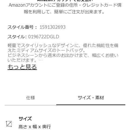
Amazonアカウントにご登録の住所・クレジットカード情
報を利用して、簡単にご注文が出来ます。
スタイル番号：
1591302693
スタイル:
0196722DGLD
軽量でスタイリッシュなデザインに、優れた機能性を備
えたミディアムサイズのトートバッグ。
ビジネスシーンから週末のお出かけまで、幅広くお使い
いただけます。
収納力にも優れ、外出に必要なアイテムを整理しながら
もっと見る
収納できる仕様。内装には、防水加工を施したウォータ
ーボトルポケットや13インチPC用コンパートメントを備
えています。
外装には、スマートフォンなどの出し入れに便利なクイ
ックアクセスポケットに加え、縦型デザインのポケット
を配置し、使い勝手にも配慮しています。
仕様
サイズ・素材
トゥミのこだわりの品質、耐久性を備えながらも、現在
の女性が求める洗練されたデザインと、ファッションエ
ッセンスを加えたVoyageurコレクション。通勤に最適の
サイズ
バックパックやトート、デイリー使いのデイバッグ、ト
ラベルアイテムまで汎用性の高いアイテムを多数取り揃
高さ x 幅 x 奥行
えたコレクションです。