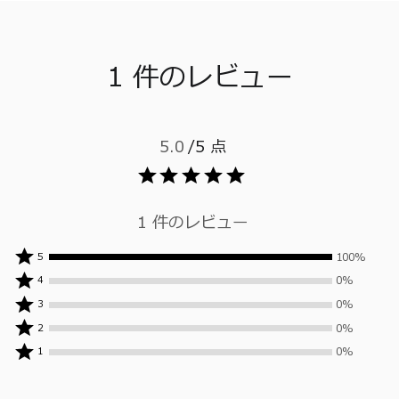
1 件のレビュー
5.0
/5 点
1 件のレビュー
100%
100%
5
人
0%
0%
4
の
人
0%
0%
3
レ
の
人
0%
0%
ビ
2
レ
の
人
0%
ュ
ビ
0%
1
レ
の
人
ー
ュ
ビ
レ
の
ワ
ー
ュ
ビ