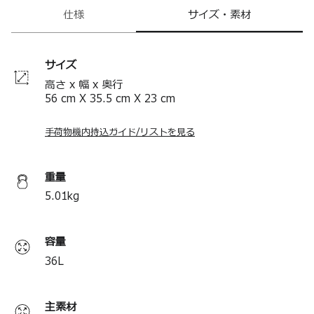
リー自体は本製品に含まれません）も装備。優れた機能
仕様
サイズ・素材
性とデザインが融合された製品です。
「ナイト・ギャラクシー」カラーは、ソフトジャカード
が生み出す奥行きのある色彩と立体的な織りが特徴。大
胆かつ未来的な存在感を放ちます。
サイズ
トゥミとマクラーレンの、機能性の高いハイクラスなプ
高さ x 幅 x 奥行
ロダクトにおける共通の価値観を具現化したこのカプセ
56
cm
X
35.5
cm
X
23
cm
ルコレクションは、マクラーレンの洗練された精悍なス
ーパーカーとレーシングカーの要素を随所に取り入れ
た、スタイルで構成されています。
手荷物機内持込ガイド/リストを見る
＊モバイルバッテリーを本体に入れたままですと、お手
荷物としてお預けいただけませんので、ご注意くださ
い。
＊ハンガーは付属していません。
重量
＊製品の仕様は予告なく変更する場合があります。
5.01
kg
容量
36
L
主素材