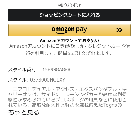
残りわずか
ショッピングカートに入れる
Amazonアカウントにご登録の住所・クレジットカード情
報を利用して、簡単にご注文が出来ます。
スタイル番号：
158998A888
スタイル:
0373000NGLXY
「エアロ」デュアル・アクセス・エクスパンダブル・キ
ャリーオンは、サイドに、レーシングカーや高度な耐衝
撃性が求められているプロスポーツの用具などに使用さ
れている、高度な耐久性と軽さを兼ね備えたTegris®、
そしてフロントパネルには機能性を高める、ソフトジャ
もっと見る
カード生地を採用しています。
内装にはマクラーレン社の車体に採用されているシート
ベルトにヒントを得たストラップとバックルを採用して
います。
またスタイリッシュなUSB充電ポート（モバイルバッテ