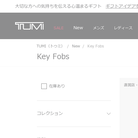
大切な方への気持ちを伝える心温まるギフト
こちら
こちら
ギフトアイデア
ギフトアイデア
New
メンズ
レディース
SALE
TUMI（トゥミ）
New
Key Fobs
Key Fobs
直営店・
在庫あり
コレクション