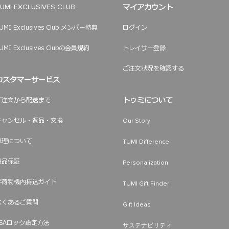
マイアカウント
UMI EXCLUSIVES CLUB
UMI Exclusives Club メンバー特典
ログイン
UMI Exclusives Clubの会員規約
トレイサー登録
ご注文状況を確認する
カスタマーサービス
トゥミについて
ご注文から配送まで
キャンセル・返品・交換
Our Story
修理について
TUMI Difference
製品保証
Personalization
手荷物機内持込ガイド
TUMI Gift Finder
よくあるご質問
Gift Ideas
TSAロック設定方法
サステナビリティ