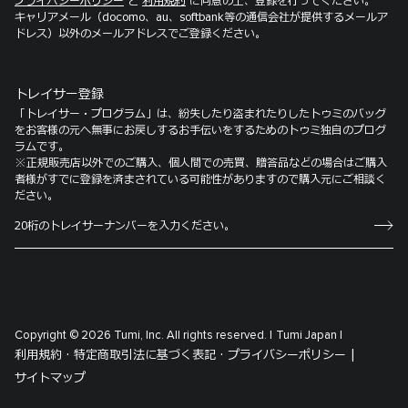
プライバシーポリシー
と
利用規約
に同意の上、登録を行ってください。
キャリアメール（docomo、au、softbank等の通信会社が提供するメールア
ドレス）以外のメールアドレスでご登録ください。
トレイサー登録
「トレイサー・プログラム」は、紛失したり盗まれたりしたトゥミのバッグ
をお客様の元へ無事にお戻しするお手伝いをするためのトゥミ独自のプログ
ラムです。
※正規販売店以外でのご購入、個人間での売買、贈答品などの場合はご購入
者様がすでに登録を済まされている可能性がありますので購入元にご相談く
ださい。
Copyright © 2026 Tumi, Inc. All rights reserved. |
Tumi Japan |
利用規約 ·
特定商取引法に基づく表記 ·
プライバシーポリシー |
サイトマップ